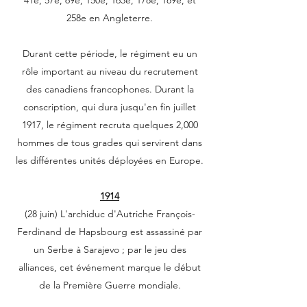
41e, 57e, 69e, 150e, 163e, 178e, 189e, et
258e en Angleterre.
Durant cette période, le régiment eu un
rôle important au niveau du recrutement
des canadiens francophones. Durant la
conscription, qui dura jusqu'en fin juillet
1917, le régiment recruta quelques 2,000
hommes de tous grades qui servirent dans
les différentes unités déployées en Europe.
1914
(28 juin) L'archiduc d'Autriche François-
Ferdinand de Hapsbourg est assassiné par
un Serbe à Sarajevo ; par le jeu des
alliances, cet événement marque le début
de la Première Guerre mondiale.