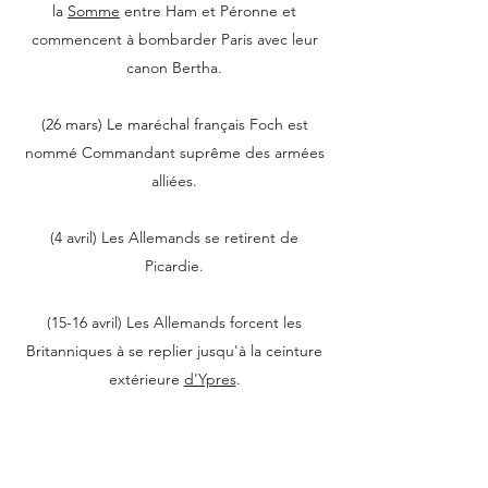
la
Somme
entre Ham et Péronne et
commencent à bombarder Paris avec leur
canon Bertha.
(26 mars) Le maréchal français Foch est
nommé Commandant suprême des armées
alliées.
(4 avril) Les Allemands se retirent de
Picardie.
(15-16 avril) Les Allemands forcent les
Britanniques à se replier jusqu'à la ceinture
extérieure
d'Ypres
.
(8 août-8 septembre) Les alliés capturent
150 000 hommes, 2 000 canons et 13 000